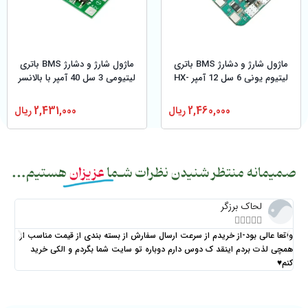
ماژول شارژ و دشارژ BMS باتری
ماژول شارژ و دشارژ BMS باتری
لیتیوم یونی 6 سل 12 آمپر HX-
لیتیومی 3 سل 40 آمپر با بالانسر
6S-12A دارای برد محافظ
2,460,000
ریال
2,431,000
ریال
لحاک برزگر





واقعا عالی بود-از خریدم از سرعت ارسال سفارش از بسته بندی از قیمت مناسب از
مث ه
همچی لذت بردم اینقد ک دوس دارم دوباره تو سایت شما بگردم و الکی خرید
کنم♥️