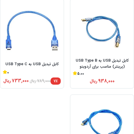
کابل تبدیل USB به USB Type B
کابل تبدیل USB به USB Type C
(پرینتر) مناسب برای آردوینو
0
5.00
733,000
ریال
938,000
ریال
۷٪
789,000
ریال