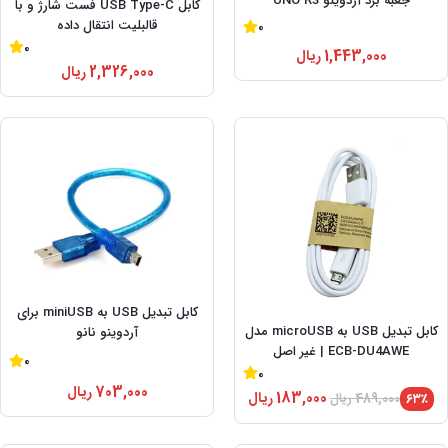
جعبه برد آردوینو UNO R3
کابل USB Type-C فست شارژ و با
قالبلیت انتقال داده
0
0
1,443,000
ریال
2,326,000
ریال
کابل تبدیل USB به miniUSB برای
کابل تبدیل USB به microUSB مدل
آردوینو نانو
ECB-DU4AWE | غیر اصل
0
0
703,000
ریال
183,000
ریال
۶۳٪
489,000
ریال