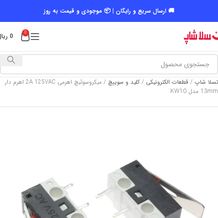
🚚 ارسال سریع و رایگان | 📦 موجودی و قیمت به روز
0
0
ریال
تسلا شاپ
/
قطعات الکترونیکی
/
کلید و سوییچ
/
میکروسوئیچ اهرمی 2A 125VAC اهرم دار
13mm مدل KW10