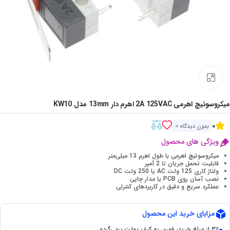
Click to enlarge
میکروسوئیچ اهرمی 2A 125VAC اهرم دار 13mm مدل KW10
0
بدون دیدگاه >
ویژگی های محصول
میکروسوئیچ اهرمی با طول اهرم 13 میلی‌متر
قابلیت تحمل جریان تا 2 آمپر
ولتاژ کاری 125 ولت AC یا 250 ولت DC
نصب آسان روی PCB یا مدار چاپی
عملکرد سریع و دقیق در کاربردهای کنترلی
مزایای خرید این محصول
۳٪ از مبلغ خرید، فوری به کیف پولت برمی‌گرده