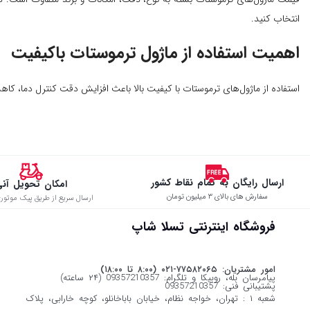
انتخاب کنید.
اهمیت استفاده از ماژول ترموستات باکیفیت
استفاده از ماژول‌های ترموستات با کیفیت بالا باعث افزایش دقت کنترل دما، 
ارسال رایگان به تمام نقاط کشور
امکان تحویل آن
سفارش های بالای ۳ میلیون تومان
ارسال سریع از طریق پیک موتوری
فروشگاه اینترنتی تسلا شاپ
امور مشتریان: ۷۷۵۸۲۰۶۵-۰۲۱ (۸:۰۰ تا ۱۸:۰۰)
پیامرسان بله، روبیکا و تلگرام: 09357210357 (۲۴ ساعته)
پشتیبانی فنی: 09357210357
شعبه ۱ : تهران، خواجه نظام، خیابان باباخانلو، کوچه خارابی، پلاک