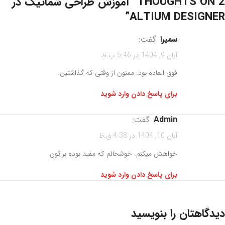
2 THOUGHTS ON “
آموزش طراحی شماتیک در
”
ALTIUM DESIGNER
سمیرا
گفت:
آبان 9, 1404 در 5:46 ب.ظ
فوق العاده بود. ممنون از وقتی که گذاشتین.
برای پاسخ دادن وارد شوید
admin
گفت:
آبان 10, 1404 در 4:38 ق.ظ
خواهش میکنم. خوشحالم که مفید بوده براتون
برای پاسخ دادن وارد شوید
دیدگاهتان را بنویسید