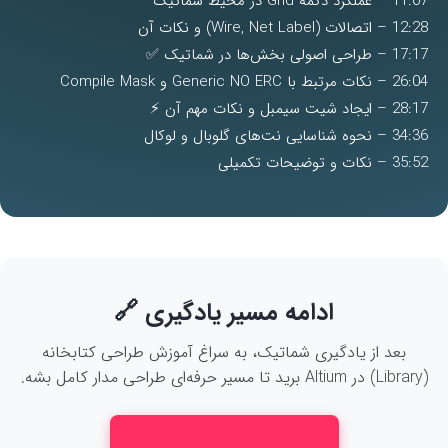
11:07 – عملکرد دکمه Grid در محیط شماتیک
12:28 – اتصالات (Wire, Net Label) و نکات آن
17:17 – طراحی اصولی بخش‌ها در شماتیک ✅
26:04 – نکات مرتبط با Generic NO ERC و Compile Mask
28:17 – ایجاد شیت سیمبل و نکات مهم آن ⚡
34:36 – نحوه شناسایی نت‌های گلوبال و لوکال
35:52 – نکات و توضیحات تکمیلی
ادامه مسیر یادگیری 🔗
بعد از یادگیری شماتیک، به سراغ آموزش طراحی کتابخانه
(Library) در Altium برید تا مسیر حرفه‌ای طراحی مدار کامل بشه.