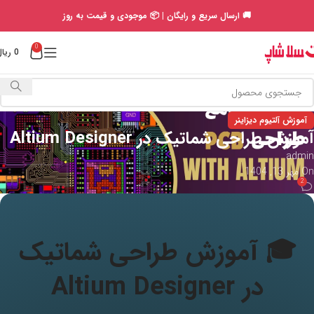
🚚 ارسال سریع و رایگان | 📦 موجودی و قیمت به روز
0
0
ریال
آموزش آلتیوم دیزاینر
آموزش طراحی شماتیک در Altium Designer
admin
On مهر 13, 1404
2
🎓 آموزش طراحی شماتیک
در Altium Designer