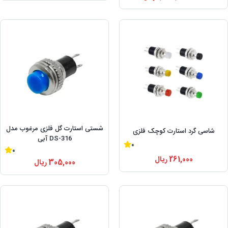
شستی استارت گل فلزی مرغوب مدل
شاسی گرد استارت کوچک فلزی
DS-316 آبی
0
0
261,000
ریال
305,000
ریال