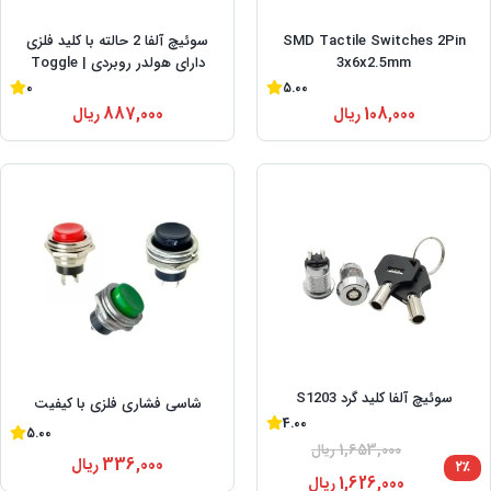
SMD Tactile Switches 2Pin
سوئیچ آلفا 2 حالته با کلید فلزی
3x6x2.5mm
دارای هولدر روبردی | Toggle
Switch پنلی
0
5.00
108,000
ریال
887,000
ریال
سوئیچ آلفا کلید گرد S1203
شاسی فشاری فلزی با کیفیت
4.00
5.00
1,653,000
ریال
336,000
ریال
۲٪
1,626,000
ریال