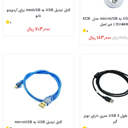
کابل تبدیل USB به miniUSB برای آردوینو
نانو
کابل تبدیل USB به microUSB مدل ECB-
0
DU4 | غیر اصل
703,000
ریال
0
183,000
ریال
489,
ریال
کابل افزایش طول USB 3 متری دارای نویز
گیر
کابل تبدیل USB به microUSB