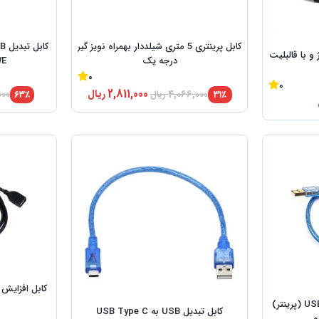
کابل پرینتری 5 متری شیلددار بهمراه نویز گیر
ت شارژ و با قالبلیت
درجه یک
AWE
0
0
2,811,000
ریال
۳۱٪
4,066,000
ریال
۶۳٪
000
کابل تبدیل USB به USB Type B (پرینتر)
کابل تبدیل USB به USB Type C
و