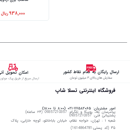
938,000
ریال
ارسال رایگان به تمام نقاط کشور
امکان تحویل آن
سفارش های بالای ۳ میلیون تومان
ارسال سریع از طریق پیک موتوری
فروشگاه اینترنتی تسلا شاپ
امور مشتریان: ۷۷۵۸۲۰۶۵-۰۲۱ (۸:۰۰ تا ۱۸:۰۰)
پیامرسان بله، روبیکا و تلگرام: 09357210357 (۲۴ ساعته)
پشتیبانی فنی: 09357210357
شعبه ۱ : تهران، خواجه نظام، خیابان باباخانلو، کوچه خارابی، پلاک
۳۵ (کد پستی:1614864781)