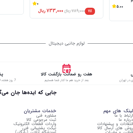
0
5.00
733,000
ریال
۷٪
789,000
ریال
لوازم جانبی دیجیتال
ی
هفت رو ضمانت بازگشت کالا
پش
 در تهران
بعد از خرید هم ما کنار شما هستیم
7 روز هفته، 8:00 تا 22:00 حتی در ایام تعطیل
 جایی که ایده‌ها جان می‌گیرن
لینک های مهم
خدمات مشتریان
ارتباط با ما
مشاوره فنی
درباره ما
ثبت مرجوعی کالا
انتقادات و پیشنهادات
واردات قطعات الکترونیک
روش های ارسال کالا
تیکت پشتیبانی فنی
قوانین و مقررات
آموزشگاه آنلاین (رایگان)