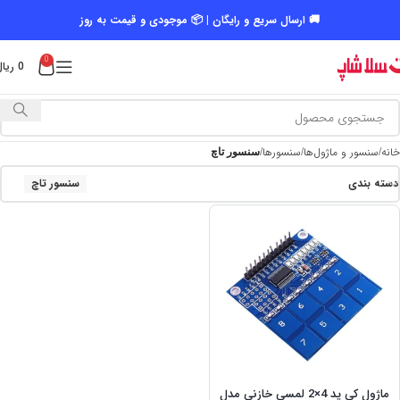
🚚 ارسال سریع و رایگان | 📦 موجودی و قیمت به روز
0
0
ریال
خانه
سنسور و ماژول‌ها
سنسورها
سنسور تاچ
دسته بندی
سنسور تاچ
ماژول کی پد 4×2 لمسی خازنی مدل