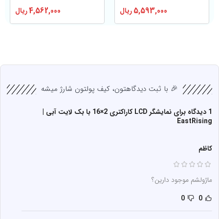
5,593,000
ریال
4,562,000
ریال
🎉 با ثبت دیدگاهتون، کیف پولتون شارژ میشه
1 دیدگاه برای
نمایشگر LCD کاراکتری 2×16 با بک لایت آبی |
EastRising
کاظم
ماژولشم موجود دارین؟
0
0