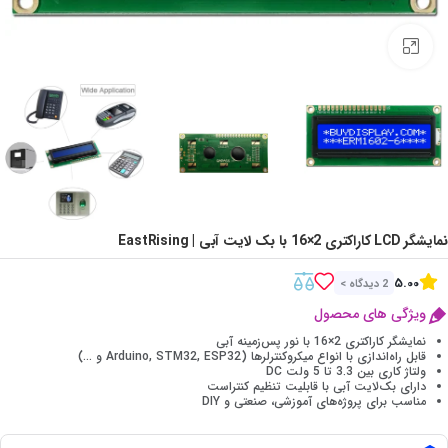
Click to enlarge
نمایشگر LCD کاراکتری 2×16 با بک لایت آبی | EastRising
5.00
2 دیدگاه >
ویژگی های محصول
نمایشگر کاراکتری 2×16 با نور پس‌زمینه آبی
قابل راه‌اندازی با انواع میکروکنترلرها (Arduino, STM32, ESP32 و …)
ولتاژ کاری بین 3.3 تا 5 ولت DC
دارای بک‌لایت آبی با قابلیت تنظیم کنتراست
مناسب برای پروژه‌های آموزشی، صنعتی و DIY