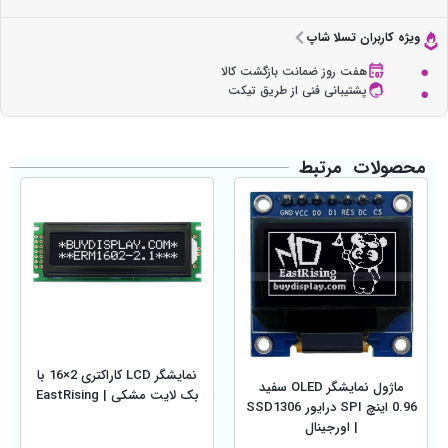
ویژه کاربران تسلا شاپ
هفت روز ضمانت بازگشت کالا
پشتیبانی فنی از طریق تیکت
محصولات مرتبط
نمایشگر LCD کاراکتری 2×16 با
ماژول نمایشگر OLED سفید
بک لایت مشکی | EastRising
0.96 اینچ SPI درایور SSD1306
| اورجینال