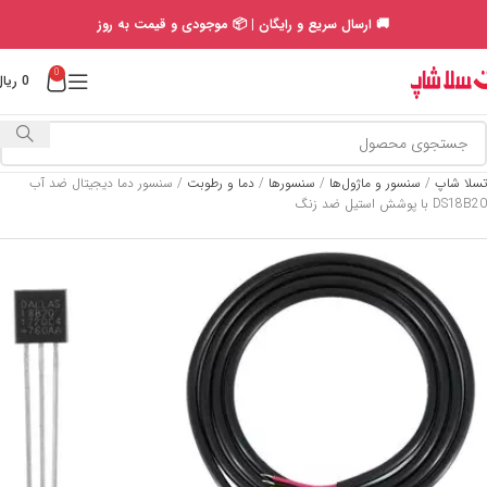
🚚 ارسال سریع و رایگان | 📦 موجودی و قیمت به روز
0
0
ریال
تسلا شاپ
/
سنسور و ماژول‌ها
/
سنسورها
/
دما و رطوبت
/
سنسور دما دیجیتال ضد آب
DS18B20 با پوشش استیل ضد زنگ