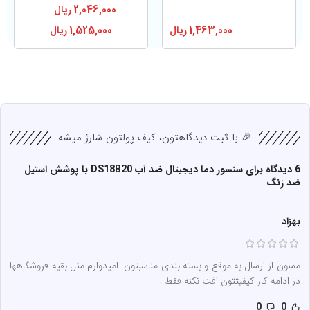
2,046,000
ریال
–
1,463,000
ریال
1,525,000
ریال
🎉 با ثبت دیدگاهتون، کیف پولتون شارژ میشه
6 دیدگاه برای
سنسور دما دیجیتال ضد آب DS18B20 با پوشش استیل
ضد زنگ
بهزاد
ممنون از ارسال به موقع و بسته بندی مناسبتون. امیدوارم مثل بقیه فروشگاهها
در ادامه کار کیفیتتون افت نکنه فقط !
0
0