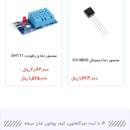
سنسور دما و رطوبت DHT11
سنسور دما دیجیتال DS18B20
2,046,000
ریال
–
1,463,000
ریال
1,525,000
ریال
🎉 با ثبت دیدگاهتون، کیف پولتون شارژ میشه