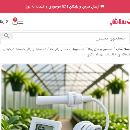
🚚 ارسال سریع و رایگان | 📦 موجودی و قیمت به روز
0
0
ریال
تسلا شاپ
/
سنسور و ماژول‌ها
/
سنسورها
/
دما و رطوبت
/
دماسنج و رطوبت‌سنج دیجیتال
گلخانه‌ای LX8011 بهمراه باتری