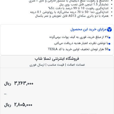
دماسنج و رطوبت سنج دیجیتال با سنسور خارجی و کابل 1 متری
نمایشگر 1.5 اینچی قابل نصب روی پنل
اندازه‌گیری رطوبت 10 تا 99 درصد با دقت ±5%
اندازه‌گیری دما -50 تا 70 درجه سانتی‌گراد با رزولوشن 0.1 درجه
همراه با دو باتری سکه‌ای AG13 قابل تعویض و عمر یکسال
مزایای خرید این محصول
۳٪ از مبلغ خرید، فوری به کیف پولت برمی‌گرده
با نوشتن نظرت، اعتبار هدیه دریافت می‌کنی
50 هزار تومان تخفیف اولین خرید با کد TESLA
فروشگاه اینترنتی تسلا شاپ
ضمانت اصالت | قیمت مناسب | ارسال فوری
3,263,000
ریال
–
2,805,000
ریال