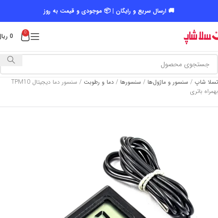
🚚 ارسال سریع و رایگان | 📦 موجودی و قیمت به روز
0
0
ریال
تسلا شاپ
/
سنسور و ماژول‌ها
/
سنسورها
/
دما و رطوبت
/
سنسور دما دیجیتال TPM10
بهمراه باتری