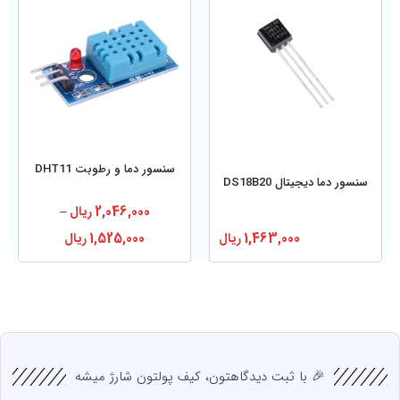
سنسور دما و رطوبت DHT11
سنسور دما دیجیتال DS18B20
2,046,000
ریال
–
1,463,000
ریال
1,525,000
ریال
🎉 با ثبت دیدگاهتون، کیف پولتون شارژ میشه