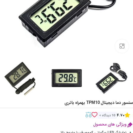
Click to enlarge
سنسور دما دیجیتال TPM10 بهمراه باتری
4.70
10 دیدگاه >
ویژگی های محصول
نمایشگر LED سگمنتی کم‌مصرف
با وضوح بالا