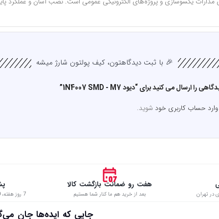
🎉 با ثبت دیدگاهتون، کیف پولتون شارژ میشه
را ارسال می کنید برای “دیود 1N4007 SMD - M7”
وارد حساب کاربری خود
شوید.
ی
هفت رو ضمانت بازگشت کالا
پش
 در تهران
بعد از خرید هم ما کنار شما هستیم
7 روز هفته، 8:00 تا 22:00 حتی در ایام تعطیل
 جایی که ایده‌ها جان می‌گیرن