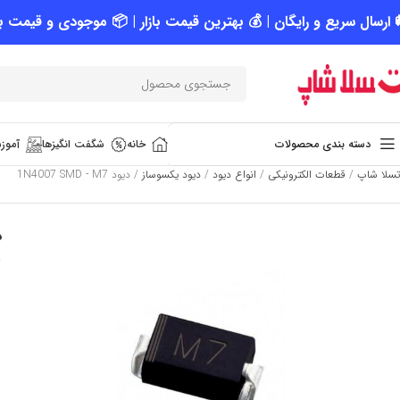
 ارسال سریع و رایگان | 💰 بهترین قیمت بازار | 📦 موجودی و قیمت به
دسته بندی محصولات
خانه
شگفت انگیزها
آموزش
تسلا شاپ
/
قطعات الکترونیکی
/
انواع دیود
/
دیود یکسوساز
/
دیود 1N4007 SMD - M7
د
SOLD
OUT