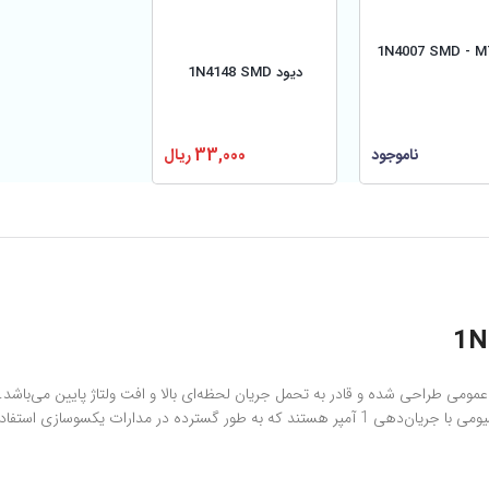
دیود 1N4148 SMD
33,000
ریال
ناموجود