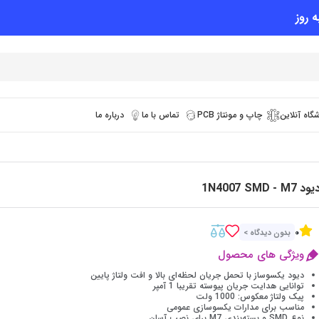
 روز
گاه آنلاین
چاپ و مونتاژ PCB
تماس با ما
درباره ما
یود 1N4007 SMD - M7
0
بدون دیدگاه >
ویژگی های محصول
دیود یکسوساز با تحمل جریان لحظه‌ای بالا و افت ولتاژ پایین
توانایی هدایت جریان پیوسته تقریبا 1 آمپر
پیک ولتاژ معکوس: 1000 ولت
مناسب برای مدارات یکسوسازی عمومی
نوع SMD و بسته‌بندی M7 برای نصب آسان