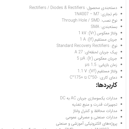
دسته‌بندی محصول: Rectifiers / Diodes & Rectifiers
نام تجاری: 1N4007 – M7
نوع نصب: Through Hole / SMD
بسته‌بندی: SMA
ولتاژ معکوس (Vr): 1 kV
جریان مستقیم (If): 1 A
نوع: Standard Recovery Rectifiers
پیک جریان لحظه‌ای: 27 A
جریان معکوس (Ir): 5 µA
زمان بازیابی: 1.5 µs
ولتاژ مستقیم (Vf): 1.1 V
دمای کاری: -50°C تا +175°C
کاربردها:
مدارات یکسوسازی جریان AC به DC
تجهیزات قدرت و منبع تغذیه
مدارات محافظ و کنترل ولتاژ
مدارات صنعتی و مصرفی عمومی
پروژه‌های الکترونیکی آموزشی و صنعتی