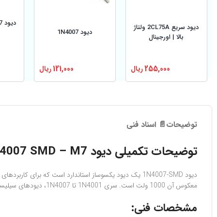
دیود 1N4007 SMD - M7
دیود سریع 2CL75A ولتاژ
دیود 1N4007
بالا | اورجینال
255,000
ریال
121,000
ریال
توضیحات
📄 اسناد فنی
توضیحات تکمیلی دیود 1N4007 SMD – M7
معکوس آن 1000 ولت است. سری 1N4001 تا 1N4007، دیودهای سیلیسیومی با جریان‌دهی 1 آمپر هستند که به طور گسترده در مدارات یکسوسازی استفاده می‌شوند.
مشخصات فنی: