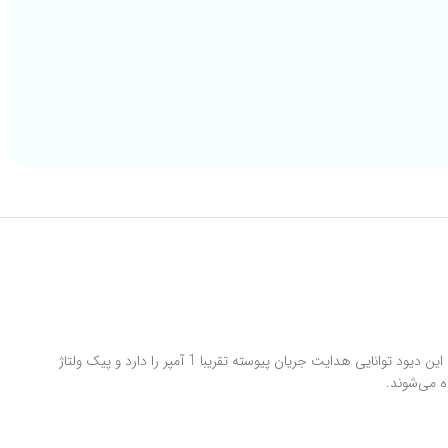
دیود 1N4007-SMD یک دیود یکسوساز استاندارد است که برای کاربردهای عمومی طراحی شده و قادر به تحمل جریان لحظه‌ای بالا و افت ولتاژ پایین می‌باشد. این دیود توانایی هدایت جریان پیوسته تقریبا 1 آمپر را دارد و پیک ولتاژ