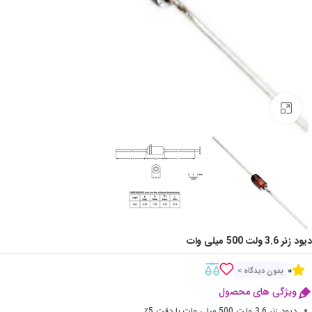
Click to enlarge
دیود زنر 3.6 ولت 500 میلی وات
0
بدون دیدگاه >
ویژگی های محصول
دیود زنر 3.6 ولت 500 میلی وات با دقت 5٪