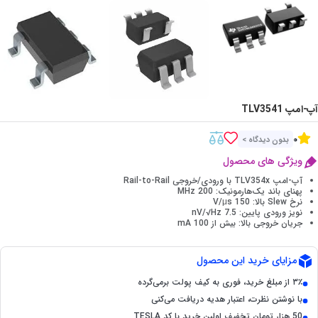
آپ-امپ TLV3541
0
بدون دیدگاه >
ویژگی های محصول
آپ-امپ TLV354x با ورودی/خروجی Rail-to-Rail
پهنای باند یک‌هارمونیک: 200 MHz
نرخ Slew بالا: 150 V/μs
نویز ورودی پایین: 7.5 nV/√Hz
جریان خروجی بالا: بیش از 100 mA
مزایای خرید این محصول
۳٪ از مبلغ خرید، فوری به کیف پولت برمی‌گرده
با نوشتن نظرت، اعتبار هدیه دریافت می‌کنی
50 هزار تومان تخفیف اولین خرید با کد TESLA