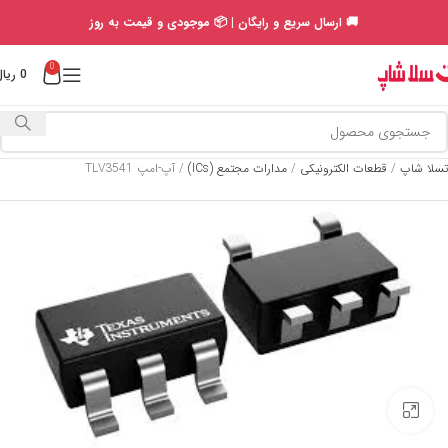
🚚 ارسال سریع و رایگان | 📦 موجودی و قیمت به روز
0
0
ریال
تسلا شاپ
/
قطعات الکترونیکی
/
مدارات مجتمع (ICs)
/
آپ-امپ TLV3541
Click to enlarge