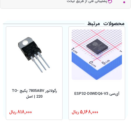
پشتیبانی فنی از طریق تیکت
محصولات مرتبط
رگولاتور 7805ABV پکیج TO-
آی‌سی ESP32-D0WDQ6-V3
220 | اصل
5,168,000
ریال
818,000
ریال