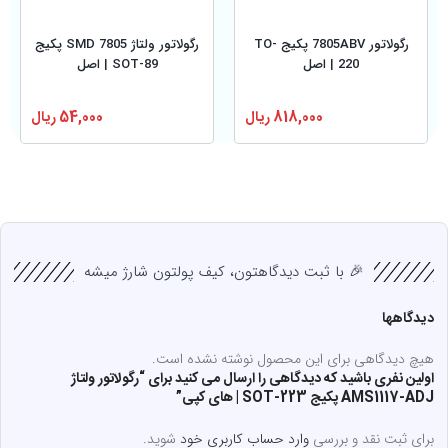
رگولاتور 7805ABV پکیج TO-
رگولاتور ولتاژ 7805 SMD پکیج
220 | اصل
SOT-89 | اصل
818,000
ریال
54,000
ریال
🎉 با ثبت دیدگاهتون، کیف پولتون شارژ میشه
دیدگاهها
هیچ دیدگاهی برای این محصول نوشته نشده است.
اولین نفری باشید که دیدگاهی را ارسال می کنید برای “رگولاتور ولتاژ
AMS1117-ADJ پکیج SOT-223 | های کپی”
برای ثبت نقد و بررسی
وارد حساب کاربری خود
شوید.