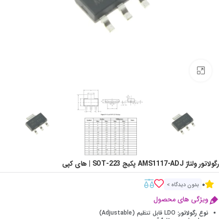
Click to enlarge
رگولاتور ولتاژ AMS1117-ADJ پکیج SOT-223 | های کپی
0
بدون دیدگاه >
ویژگی های محصول
نوع رگولاتور:
LDO قابل تنظیم (Adjustable)