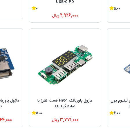
USB-C PD
0
5.00
2,926,000
ریال
ی لیتیوم یون
ماژول پاوربانک H961 فست شارژ با
نمایشگر LCD
تا
5.00
4.00
3,771,000
ریال
44,000