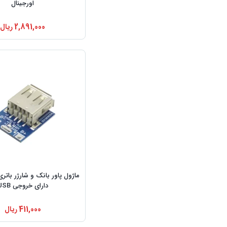
اورجینال
2,891,000
ریال
ماژول پاور بانک و شارژر باتر
دارای خروجی USB
411,000
ریال