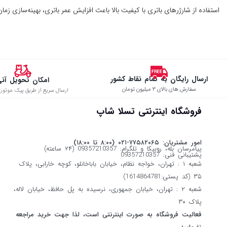
استفاده از شارژرهای باتری با کیفیت بالا باعث افزایش عمر باتری، بهینه‌سازی زم
ارسال رایگان به تمام نقاط کشور
امکان تحویل آن
سفارش های بالای ۳ میلیون تومان
ارسال سریع از طریق پیک موتوری
فروشگاه اینترنتی تسلا شاپ
امور مشتریان: ۷۷۵۸۲۰۶۵-۰۲۱ (۸:۰۰ تا ۱۸:۰۰)
پیامرسان بله، روبیکا و تلگرام: 09357210357 (۲۴ ساعته)
پشتیبانی فنی: 09357210357
شعبه ۱ : تهران، خواجه نظام، خیابان باباخانلو، کوچه خارابی، پلاک
۳۵ (کد پستی:1614864781)
شعبه ۲ : تهران، خیابان جمهوری، نرسیده به پل حافظ، خیابان لاله،
پلاک ۳۰
فعالیت فروشگاه به صورت اینترنتی است، لذا جهت خرید مراجعه