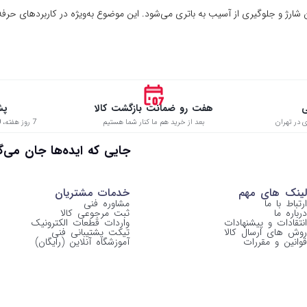
ان شارژ و جلوگیری از آسیب به باتری می‌شود. این موضوع به‌ویژه در کاربردهای حرف
ی
هفت رو ضمانت بازگشت کالا
پش
 در تهران
بعد از خرید هم ما کنار شما هستیم
7 روز هفته، 8:00 تا 22:00 حتی در ایام تعطیل
 جایی که ایده‌ها جان می‌گیرن
لینک های مهم
خدمات مشتریان
ارتباط با ما
مشاوره فنی
درباره ما
ثبت مرجوعی کالا
انتقادات و پیشنهادات
واردات قطعات الکترونیک
روش های ارسال کالا
تیکت پشتیبانی فنی
قوانین و مقررات
آموزشگاه آنلاین (رایگان)