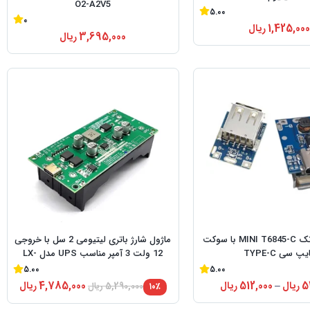
O2-A2V5
5.00
0
1,425,000
ریال
3,695,000
ریال
ماژول پاوربانک MINI T6845-C با سوکت
ماژول شارژ باتری لیتیومی 2 سل با خروجی
یپ سی TYPE-C
12 ولت 3 آمپر مناسب UPS مدل LX-
2BUPS
5.00
5.00
5
ریال
–
512,000
ریال
4,785,000
ریال
۱۰٪
5,290,000
ریال