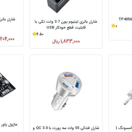
شارژر باتری لیتیوم یون 3.7 ولت تکی با
0
قابلیت قطع خودکار USB
4.50
,204,000
1,833,000
ریال
امسونگ |
شارژر فندکی 55 وات سه پورت با QC 3.0 و