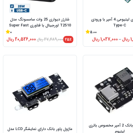
شارژر باتری لیتیومی 4 آمپر با ورودی
شارژر دیواری 25 وات سامسونگ مدل
Type-C
T2510 اورجینال با فناوری Super Fast
Charging و USB-C
0
5.00
1
ریال
–
1,027,000
ریال
20,526,000
ریال
۲۵٪
27,489,000
ریال
ماژول پاور بانک 2 آمپر مخصوص باتری
ماژول پاور بانک دارای نمایشگر LCD مدل
لیتیوم