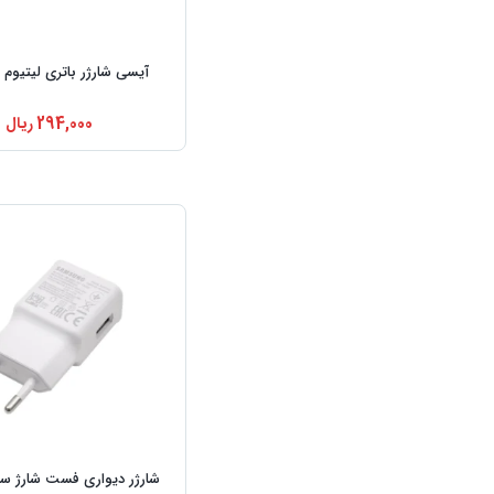
آیسی شارژر باتری لیتیوم TP4056
294,000
ریال
شارژر دیواری فست شارژ س