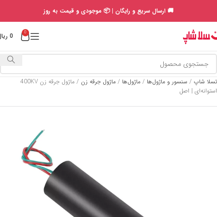
🚚 ارسال سریع و رایگان | 📦 موجودی و قیمت به روز
0
0
ریال
تسلا شاپ
/
سنسور و ماژول‌ها
/
ماژول‌ها
/
ماژول جرقه زن
/
ماژول جرقه‌ زن 400KV
استوانه‌ای | اصل