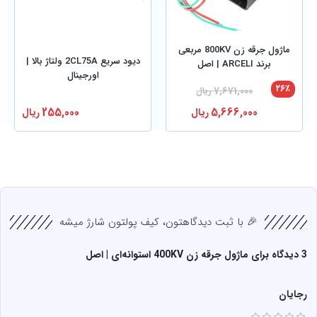
ماژول جرقه‌ زن 800KV مربعی
دیود سریع 2CL75A ولتاژ بالا |
برند ARCELI | اصل
اورجینال
۲۶٪
7,671,000
ریال
5,666,000
ریال
255,000
ریال
🎉 با ثبت دیدگاهتون، کیف پولتون شارژ میشه
3 دیدگاه برای
ماژول جرقه‌ زن 400KV استوانه‌ای | اصل
رجایان