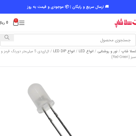
🚚 ارسال سریع و رایگان | 📦 موجودی و قیمت به روز
0
0
ریال
تسلا شاپ
/
نور و روشنایی
/
انواع LED
/
انواع LED DIP
/
ال‌ای‌دی 5 میلی‌متر دورنگ قرمز و
سبز (Red-Green)