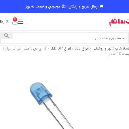
🚚 ارسال سریع و رایگان | 📦 موجودی و قیمت به روز
0
0
ریال
تسلا شاپ
/
نور و روشنایی
/
انواع LED
/
انواع LED DIP
/
ال ای دی 5 میلی متر آبی اوال |
بسته 10 عددی