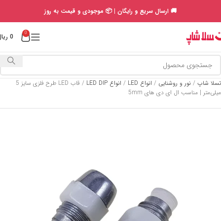
🚚 ارسال سریع و رایگان | 📦 موجودی و قیمت به روز
0
0
ریال
تسلا شاپ
/
نور و روشنایی
/
انواع LED
/
انواع LED DIP
/
قاب LED طرح فلزی سایز 5
میلی‌متر | مناسب ال ای دی های 5mm