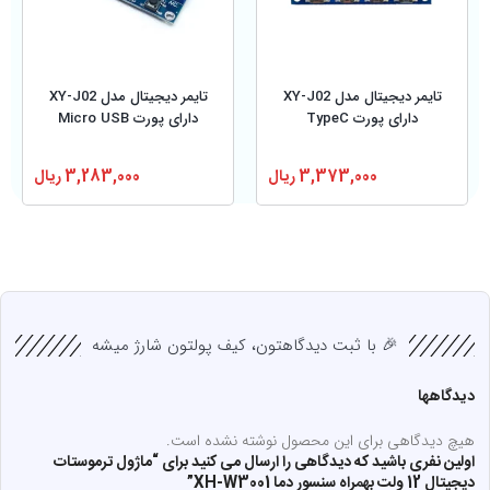
تایمر دیجیتال مدل XY-J02
تایمر دیجیتال مدل XY-J02
دارای پورت TypeC
دارای پورت Micro USB
3,373,000
ریال
3,283,000
ریال
🎉 با ثبت دیدگاهتون، کیف پولتون شارژ میشه
دیدگاهها
هیچ دیدگاهی برای این محصول نوشته نشده است.
اولین نفری باشید که دیدگاهی را ارسال می کنید برای “ماژول ترموستات
دیجیتال 12 ولت بهمراه سنسور دما XH-W3001”