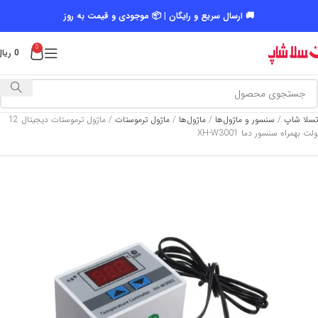
🚚 ارسال سریع و رایگان | 📦 موجودی و قیمت به روز
0
0
ریال
تسلا شاپ
/
سنسور و ماژول‌ها
/
ماژول‌ها
/
ماژول ترموستات
/
ماژول ترموستات دیجیتال 12
ولت بهمراه سنسور دما XH-W3001