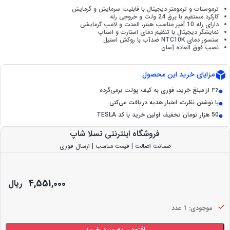
ترموستات و ترمومتر دیجیتال با قابلیت سرمایش و گرمایش
کارکرد مستقیم با برق 24 ولت و خروجی رله
دارای رله 10 آمپر مناسب هیتر، المنت و لامپ گرمایشی
نمایشگر دیجیتال با تنظیم دمای استارت و استاپ
سنسور دمای NTC10K ضدآب با روکش استیل
نصب فوق العاده آسان
مزایای خرید این محصول
۳٪ از مبلغ خرید، فوری به کیف پولت برمی‌گرده
با نوشتن نظرت، اعتبار هدیه دریافت می‌کنی
50 هزار تومان تخفیف اولین خرید با کد TESLA
فروشگاه اینترنتی تسلا شاپ
ضمانت اصالت | قیمت مناسب | ارسال فوری
4,551,000
ریال
موجودی: 1 عدد