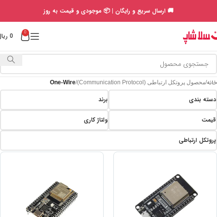
🚚 ارسال سریع و رایگان | 📦 موجودی و قیمت به روز
0
0
ریال
خانه
محصول پروتکل ارتباطی (Communication Protocol)
One-Wire
دسته بندی
برند
قیمت
ولتاژ کاری
پروتکل ارتباطی