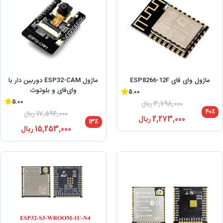
ماژول وای فای ESP8266-12F
ماژول ESP32-CAM دوربین دار با
وای‌فای و بلوتوث
5.00
5.00
3,798,000
ریال
۴۰٪
17,594,000
ریال
2,273,000
ریال
۱۳٪
15,253,000
ریال