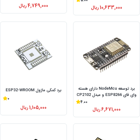
5.00
4,749,000
ریال
10,633,000
ریال
برد توسعه NodeMcu دارای هسته
برد کمکی ماژول ESP32-WROOM
وای فای ESP8266 و مبدل CP2102
0
4.00
1,105,000
ریال
6,671,000
ریال