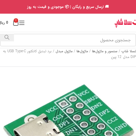
🚚 ارسال سریع و رایگان | 📦 موجودی و قیمت به روز
0
0
ریال
تسلا شاپ
/
سنسور و ماژول‌ها
/
ماژول‌ها
/
ماژول مبدل
/
برد تبدیل کانکتور USB Type-C به
DIP مدل 12 پین