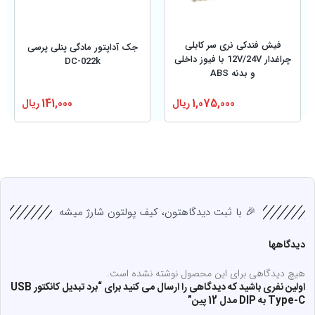
فیش فندکی نری سر کابلی
جک آداپتور مادگی پنلی پرسی
چراغدار 12V/24V با فیوز داخلی
DC-022k
و بدنه ABS
1,075,000
ریال
141,000
ریال
🎉 با ثبت دیدگاهتون، کیف پولتون شارژ میشه
دیدگاهها
هیچ دیدگاهی برای این محصول نوشته نشده است.
اولین نفری باشید که دیدگاهی را ارسال می کنید برای “برد تبدیل کانکتور USB
Type-C به DIP مدل 12 پین”