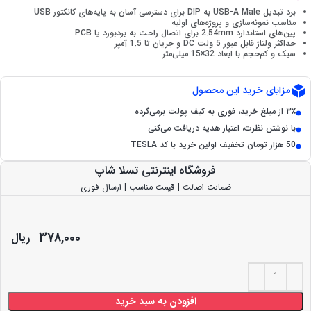
برد تبدیل USB-A Male به DIP برای دسترسی آسان به پایه‌های کانکتور USB
مناسب نمونه‌سازی و پروژه‌های اولیه
پین‌های استاندارد 2.54mm برای اتصال راحت به بردبورد یا PCB
حداکثر ولتاژ قابل عبور 5 ولت DC و جریان تا 1.5 آمپر
سبک و کم‌حجم با ابعاد 32×15 میلی‌متر
مزایای خرید این محصول
۳٪ از مبلغ خرید، فوری به کیف پولت برمی‌گرده
با نوشتن نظرت، اعتبار هدیه دریافت می‌کنی
50 هزار تومان تخفیف اولین خرید با کد TESLA
فروشگاه اینترنتی تسلا شاپ
ضمانت اصالت | قیمت مناسب | ارسال فوری
378,000
ریال
افزودن به سبد خرید