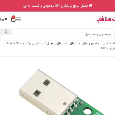
🚚 ارسال سریع و رایگان | 📦 موجودی و قیمت به روز
0
0
ریال
تسلا شاپ
/
سنسور و ماژول‌ها
/
ماژول‌ها
/
ماژول مبدل
/
برد تبدیل برک اوت USB-A Male
نری به DIP