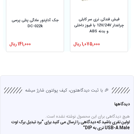
فیش فندکی نری سر کابلی
جک آداپتور مادگی پنلی پرسی
چراغدار 12V/24V با فیوز داخلی
DC-022k
و بدنه ABS
1,075,000
ریال
141,000
ریال
🎉 با ثبت دیدگاهتون، کیف پولتون شارژ میشه
دیدگاهها
هیچ دیدگاهی برای این محصول نوشته نشده است.
اولین نفری باشید که دیدگاهی را ارسال می کنید برای “برد تبدیل برک اوت
USB-A Male نری به DIP”