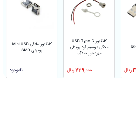
کانکتور USB Type-C
کانکتور مادگی Mini USB
USB-A نری
مادگی دوسیم گرد روپنلی
روبردی SMD
مهره‌خور ضدآب
739,000
ریال
ناموجود
2
ریال