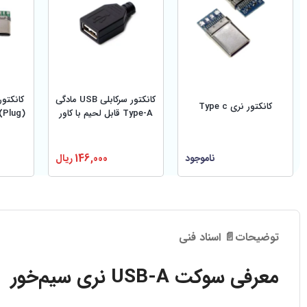
کانکتور سرکابلی USB مادگی
کانکتور نری Type c
Type-A قابل لحیم با کاور
(Plug) به همراه کاور سفید
ناموجود
146,000
ریال
توضیحات
📄 اسناد فنی
معرفی سوکت USB-A نری سیم‌خور