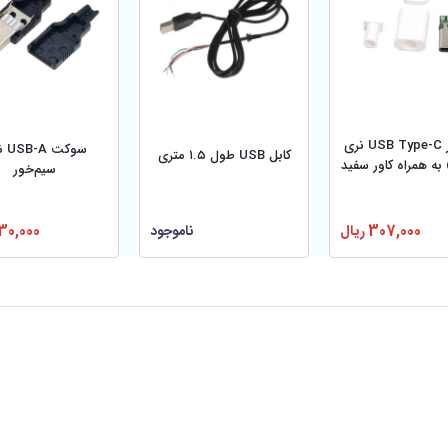
کانکتور USB Type-C نری
سوکت 
کابل USB طول ۱.۵ متری
سیم‌خور
307,000
ریال
ناموجود
30,000