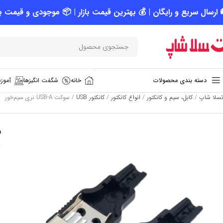
 ارسال سریع و رایگان | 💰 بهترین قیمت بازار | 📦 موجودی و قیمت به
دسته بندی محصولات
خانه
شگفت انگیزها
آموزش
تسلا شاپ
/
کابل، سیم و کانکتور
/
انواع کانکتور
/
کانکتور USB
/
سوکت USB-A نری سیم‌خور
س