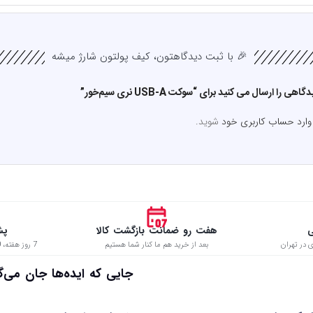
🎉 با ثبت دیدگاهتون، کیف پولتون شارژ میشه
را ارسال می کنید برای “سوکت USB-A نری سیم‌خور”
وارد حساب کاربری خود
شوید.
ی
هفت رو ضمانت بازگشت کالا
پش
 در تهران
بعد از خرید هم ما کنار شما هستیم
7 روز هفته، 8:00 تا 22:00 حتی در ایام تعطیل
 جایی که ایده‌ها جان می‌گیرن