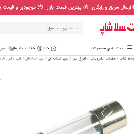
 ارسال سریع و رایگان | 💰 بهترین قیمت بازار | 📦 موجودی و قیمت به
خانه
شگفت انگیزها
آموزش
دسته بندی محصولات
تسلا شاپ
/
قطعات الکترونیکی
/
انواع فیوز
/
فیوز شیشه ای
/
فیوز شیشه‌ای 7 آمپر سایز 5×20 میلی‌متر بسته 10 عددی
ف