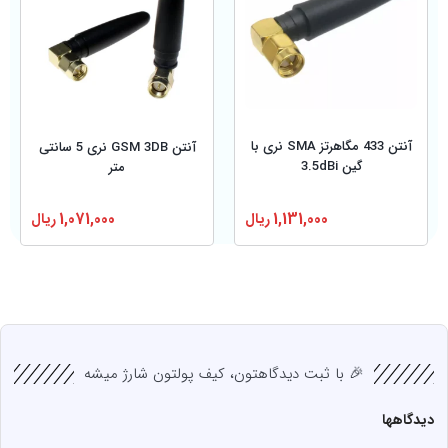
آنتن 433 مگاهرتز SMA نری با
آنتن GSM 3DB نری 5 سانتی
گین 3.5dBi
متر
1,131,000
ریال
1,071,000
ریال
🎉 با ثبت دیدگاهتون، کیف پولتون شارژ میشه
دیدگاهها