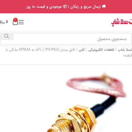
🚚 ارسال سریع و رایگان | 📦 موجودی و قیمت به روز
0
0
ریال
تسلا شاپ
/
قطعات الکترونیکی
/
آنتن
/
کابل مبدل uFL ( IPX-IPEX) به RPSMA مادگی با
کیفیت
SOLD
OUT