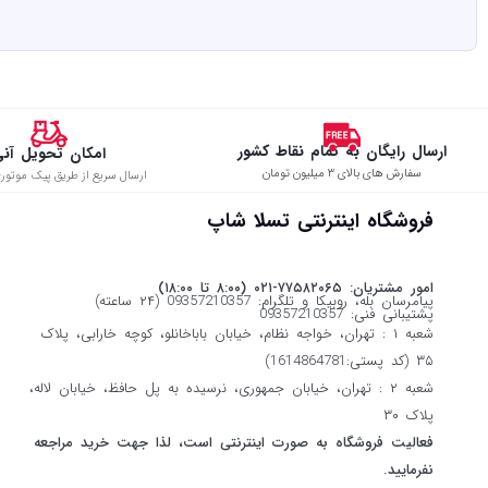
ارسال رایگان به تمام نقاط کشور
امکان تحویل آن
سفارش های بالای ۳ میلیون تومان
ارسال سریع از طریق پیک موتوری
فروشگاه اینترنتی تسلا شاپ
امور مشتریان: ۷۷۵۸۲۰۶۵-۰۲۱ (۸:۰۰ تا ۱۸:۰۰)
پیامرسان بله، روبیکا و تلگرام: 09357210357 (۲۴ ساعته)
پشتیبانی فنی: 09357210357
شعبه ۱ : تهران، خواجه نظام، خیابان باباخانلو، کوچه خارابی، پلاک
۳۵ (کد پستی:1614864781)
شعبه ۲ : تهران، خیابان جمهوری، نرسیده به پل حافظ، خیابان لاله،
پلاک ۳۰
فعالیت فروشگاه به صورت اینترنتی است، لذا جهت خرید مراجعه
نفرمایید.