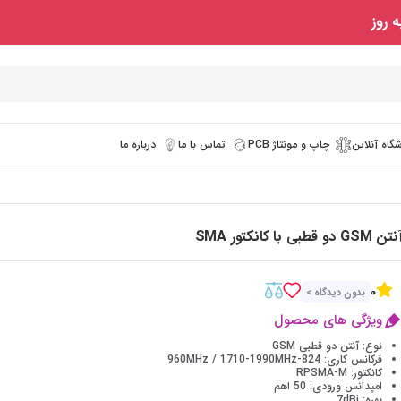
 روز
گاه آنلاین
چاپ و مونتاژ PCB
تماس با ما
درباره ما
تن GSM دو قطبی با کانکتور SMA
0
بدون دیدگاه >
ویژگی های محصول
نوع: آنتن دو قطبی GSM
فرکانس کاری: 824-960MHz / 1710-1990MHz
کانکتور: RPSMA-M
امپدانس ورودی: 50 اهم
بهره: 7dBi