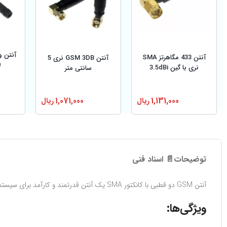
آنتن 433 مگاهرتز SMA
آنتن GSM 3DB نری 5
0
نری با گین 3.5dBi
سانتی متر
1,131,000
ریال
1,071,000
ریال
توضیحات
📄 اسناد فنی
آنتن GSM دو قطبی با کانکتور SMA یک آنتن قدرتمند و کارآمد برای سیستم‌های مخابراتی و ماژول‌های GSM است. این آنتن با طراحی بهینه و بهره 7dBi امکان برقراری ارتباط پایدار و باکیفیت در شبکه‌های GSM را فراهم می‌کند.
ویژگی‌ها: