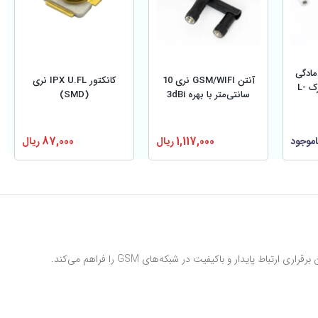
تن وای فای 5DB مادگی
آنتن GSM/WIFI نری 10
کانکتور IPX U.FL نری
19.5 سانتی متر مارک L-
سانتی‌متر با بهره 3dBi
(SMD)
اموجود
1,117,000
ریال
87,000
ریال