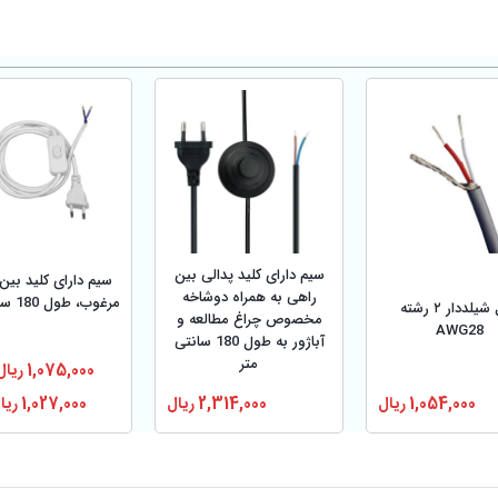
سیم دارای کلید پدالی بین
سیم دارای کلید بین
راهی به همراه دوشاخه
مرغوب، طول 180 سانتی‌متر
کابل شیلددار ۲ رشته
مخصوص چراغ مطالعه و
AWG28
آباژور به طول 180 سانتی
متر
1,075,000
ریال
1,054,000
ریال
2,314,000
ریال
1,027,000
ریا