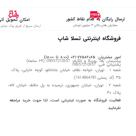
ارسال رایگان به تمام نقاط کشور
امکان تحویل آن
سفارش های بالای ۳ میلیون تومان
ارسال سریع از طریق پیک موتوری
فروشگاه اینترنتی تسلا شاپ
امور مشتریان: ۷۷۵۸۲۰۶۵-۰۲۱ (۸:۰۰ تا ۱۸:۰۰)
پیامرسان بله، روبیکا و تلگرام: 09357210357 (۲۴ ساعته)
پشتیبانی فنی: 09357210357
شعبه ۱ : تهران، خواجه نظام، خیابان باباخانلو، کوچه خارابی، پلاک
۳۵ (کد پستی:1614864781)
شعبه ۲ : تهران، خیابان جمهوری، نرسیده به پل حافظ، خیابان لاله،
پلاک ۳۰
فعالیت فروشگاه به صورت اینترنتی است، لذا جهت خرید مراجعه
نفرمایید.