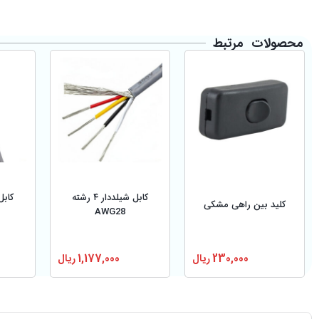
محصولات مرتبط
کابل شیلددار ۴ رشته
کلید بین راهی مشکی
AWG28
230,000
ریال
1,177,000
ریال