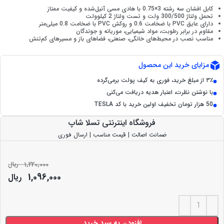
کابل افشان سه رشته 3×0.75 با هادی مسی آنیل‌شده و کیفیت ممتاز
تحمل ولتاژ 300/500 ولت و تست ولتاژ 2 کیلوولت
دارای عایق PVC با ضخامت 0.6 و روکش PVC با ضخامت 0.8 میلی‌متر
مقاوم در برابر رطوبت، مواد شیمیایی، موریانه و جوندگان
مناسب نصب در محیط‌های خانگی، صنعتی، فضاهای باز و مسیرهای کم‌تنش
مزایای خرید این محصول
۳٪ از مبلغ خرید، فوری به کیف پولت برمی‌گرده
با نوشتن نظرت، اعتبار هدیه دریافت می‌کنی
50 هزار تومان تخفیف اولین خرید با کد TESLA
فروشگاه اینترنتی تسلا شاپ
ضمانت اصالت | قیمت مناسب | ارسال فوری
1,220,000
ریال
1,096,000
ریال
افزودن به سبد خرید