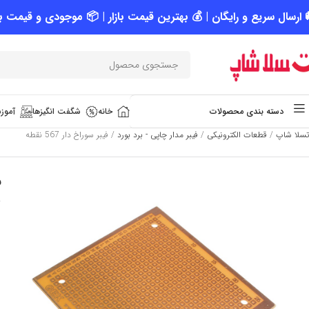
 ارسال سریع و رایگان | 💰 بهترین قیمت بازار | 📦 موجودی و قیمت به
خانه
شگفت انگیزها
آموزش
دسته بندی محصولات
تسلا شاپ
/
قطعات الکترونیکی
/
فیبر مدار چاپی - برد بورد
/
فیبر سوراخ دار 567 نقطه
ف