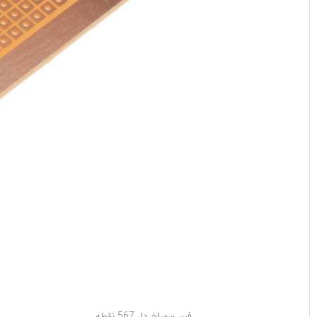
فیبر سوراخ دار 567 نقطه