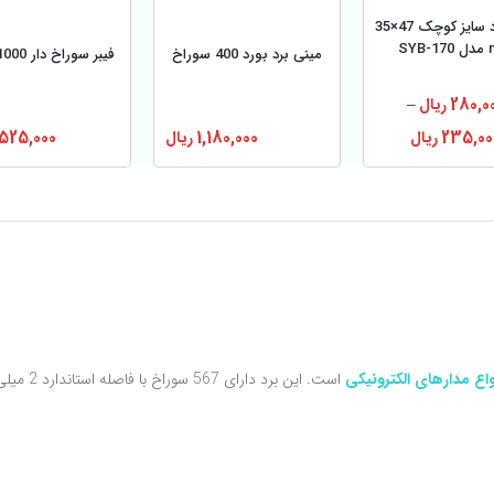
برد بورد سایز کوچک 47×35
SYB
مینی برد بورد 400 سوراخ
فیبر سوراخ دار 1000 نقطه
280,0
ریال
–
235,00
ریال
1,180,000
ریال
,525,000
اع مدارهای الکترونیکی