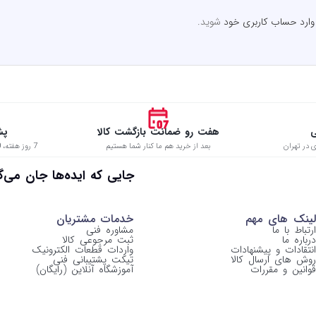
وارد حساب کاربری خود
شوید.
ی
هفت رو ضمانت بازگشت کالا
پش
 در تهران
بعد از خرید هم ما کنار شما هستیم
7 روز هفته، 8:00 تا 22:00 حتی در ایام تعطیل
 جایی که ایده‌ها جان می‌گیرن
لینک های مهم
خدمات مشتریان
ارتباط با ما
مشاوره فنی
درباره ما
ثبت مرجوعی کالا
انتقادات و پیشنهادات
واردات قطعات الکترونیک
روش های ارسال کالا
تیکت پشتیبانی فنی
قوانین و مقررات
آموزشگاه آنلاین (رایگان)