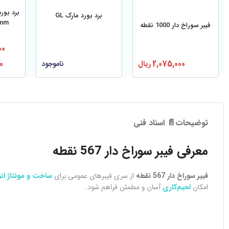
برد بورد مارک GL
mm مدل -170
فیبر سوراخ دار 1000 نقطه
00
2,075,000
ریال
0
ناموجود
توضیحات
📄 اسناد فنی
معرفی فیبر سوراخ دار 567 نقطه
فیبر سوراخ دار 567 نقطه
از سری فیبرهای عمومی برای
ساخت و مونتاژ انو
امکان
لحیم‌کاری
آسان و مطمئن فراهم شود.