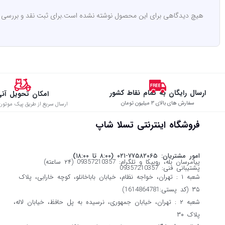
هیچ دیدگاهی برای این محصول نوشته نشده است.
برای ثبت نقد و بررسی
ارسال رایگان به تمام نقاط کشور
امکان تحویل آن
سفارش های بالای ۳ میلیون تومان
ارسال سریع از طریق پیک موتوری
فروشگاه اینترنتی تسلا شاپ
امور مشتریان: ۷۷۵۸۲۰۶۵-۰۲۱ (۸:۰۰ تا ۱۸:۰۰)
پیامرسان بله، روبیکا و تلگرام: 09357210357 (۲۴ ساعته)
پشتیبانی فنی: 09357210357
شعبه ۱ : تهران، خواجه نظام، خیابان باباخانلو، کوچه خارابی، پلاک
۳۵ (کد پستی:1614864781)
شعبه ۲ : تهران، خیابان جمهوری، نرسیده به پل حافظ، خیابان لاله،
پلاک ۳۰