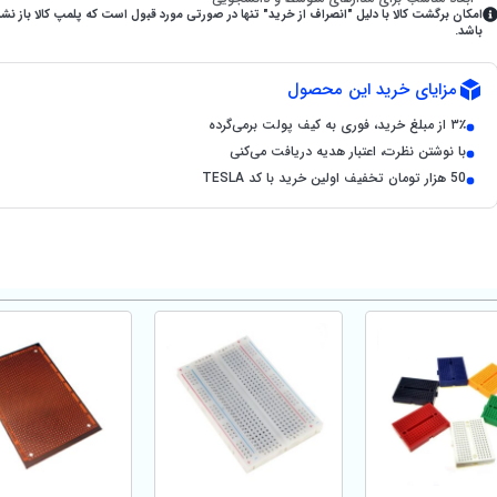
امکان برگشت کالا با دلیل "انصراف از خرید" تنها در صورتی مورد قبول است که پلمپ کالا باز نش
باشد.
مزایای خرید این محصول
۳٪ از مبلغ خرید، فوری به کیف پولت برمی‌گرده
با نوشتن نظرت، اعتبار هدیه دریافت می‌کنی
50 هزار تومان تخفیف اولین خرید با کد TESLA