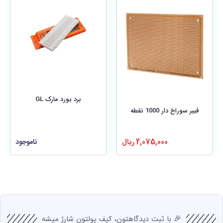
برد بورد مارک GL
فیبر سوراخ دار 1000 نقطه
ناموجود
2,075,000
ریال
🎉 با ثبت دیدگاهتون، کیف پولتون شارژ میشه