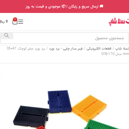
🚚 ارسال سریع و رایگان | 📦 موجودی و قیمت به روز
0
0
ریال
تسلا شاپ
/
قطعات الکترونیکی
/
فیبر مدار چاپی - برد بورد
/
برد بورد سایز کوچک 47×35
mm مدل SYB-170