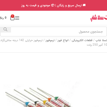
🚚 ارسال سریع و رایگان | 📦 موجودی و قیمت به روز
0
0
ریال
تسلا شاپ
/
قطعات الکترونیکی
/
انواع فیوز
/
ترموفیوز
/
ترموفیوز حرارتی 142 درجه سانتی‌گراد
10 آمپر 250 ولت