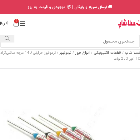
🚚 ارسال سریع و رایگان | 📦 موجودی و قیمت به روز
0
0
ریال
تسلا شاپ
/
قطعات الکترونیکی
/
انواع فیوز
/
ترموفیوز
/
ترموفیوز حرارتی 140 درجه سانتی‌گراد
10 آمپر 250 ولت