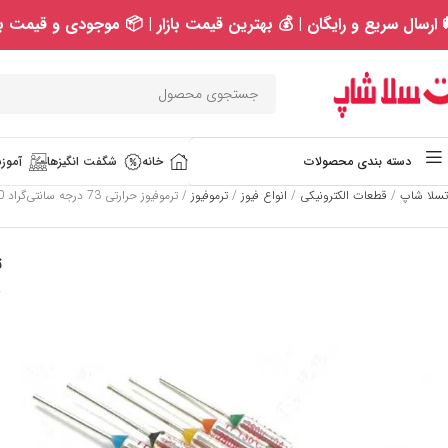
 ارسال سریع و رایگان | 💰 بهترین قیمت بازار | 📦 موجودی و قیمت به
خانه
شگفت انگیزها
آموزش
دسته بندی محصولات
تسلا شاپ
/
قطعات الکترونیکی
/
انواع فیوز
/
ترموفیوز
/
ترموفیوز حرارتی 73 درجه سانتی‌گراد 10 آمپر 250 ولت
ت