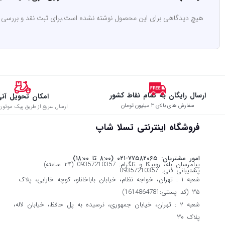
هیچ دیدگاهی برای این محصول نوشته نشده است.
برای ثبت نقد و بررسی
ارسال رایگان به تمام نقاط کشور
امکان تحویل آن
سفارش های بالای ۳ میلیون تومان
ارسال سریع از طریق پیک موتوری
فروشگاه اینترنتی تسلا شاپ
امور مشتریان: ۷۷۵۸۲۰۶۵-۰۲۱ (۸:۰۰ تا ۱۸:۰۰)
پیامرسان بله، روبیکا و تلگرام: 09357210357 (۲۴ ساعته)
پشتیبانی فنی: 09357210357
شعبه ۱ : تهران، خواجه نظام، خیابان باباخانلو، کوچه خارابی، پلاک
۳۵ (کد پستی:1614864781)
شعبه ۲ : تهران، خیابان جمهوری، نرسیده به پل حافظ، خیابان لاله،
پلاک ۳۰