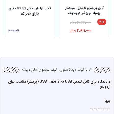
کابل پرینتری 5 متری شیلددار
کابل افزایش طول USB 3 متری
بهمراه نویز گیر درجه یک
دارای نویز گیر
۳۱٪
4,066,000
ریال
2,811,000
ریال
ناموجود
🎉 با ثبت دیدگاهتون، کیف پولتون شارژ میشه
2 دیدگاه برای
کابل تبدیل USB به USB Type B (پرینتر) مناسب برای
آردوینو
پویا