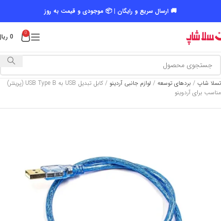
🚚 ارسال سریع و رایگان | 📦 موجودی و قیمت به روز
0
0
ریال
تسلا شاپ
/
بردهای توسعه
/
لوازم جانبی آردینو
/
کابل تبدیل USB به USB Type B (پرینتر)
مناسب برای آردوینو