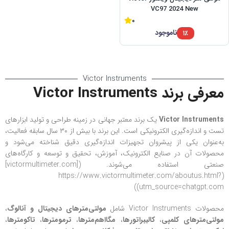
VC97 2024 New
0
ناموجود
۱٪
Victor Instruments
معرفی برند Victor Instruments
Victor Instruments
یک برند معتبر جهانی در زمینه طراحی و تولید ابزارهای
تست و اندازه‌گیری الکترونیکی است. این برند با بیش از ۳۰ سال سابقه فعالیت،
به‌عنوان یکی از پیشروان تجهیزات اندازه‌گیری دقیق شناخته می‌شود و
محصولات آن در صنایع الکترونیک، آموزش، تحقیق و توسعه و کارگاه‌های
صنعتی استفاده می‌شوند. ([victormultimeter.com]
(https://www.victormultimeter.com/aboutus.html?
utm_source=chatgpt.com))
محصولات Victor Instruments شامل
مولتی‌مترهای دیجیتال و آنالوگ
،
مولتی‌مترهای کلمپی
،
کالیبراتورها
،
مگااهم‌مترها
،
ترمومترها
،
تاکومترها
،