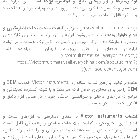
لوکس‌مترها
و
ژنراتورهای تابع و فرکانس‌سنج‌ها
است. این ابزارها به
مهندسین و تکنسین‌ها امکان می‌دهند تا پروژه‌ها و تجهیزات خود را با دقت بالا
و عملکرد قابل اعتماد بررسی و تحلیل کنند.
برند Victor Instruments به‌دلیل تمرکز بر
کیفیت ساخت، دقت اندازه‌گیری و
دوام طولانی‌مدت
شناخته می‌شود. ابزارهای این برند مناسب برای کارگاه‌های
صنعتی، آزمایشگاه‌ها، مراکز آموزشی و تعمیرات الکترونیک هستند و می‌توانند
نیازهای حرفه‌ای و حتی پیچیده کاربران را برآورده کنند.
([victormultimeter.sell.everychina.com]
(https://victormultimeter.sell.everychina.com/aboutus.html?
utm_source=chatgpt.com))
علاوه بر تولید ابزارهای تست استاندارد، Victor Instruments خدمات
ODM و
OEM
را نیز برای مشتریان خاص ارائه می‌دهد و با شبکه گسترده نمایندگی و
توزیع در بازارهای داخلی و بین‌المللی، جایگاه خود را در صنایع ابزار دقیق و
الکترونیک تثبیت کرده است.
انتخاب
Victor Instruments
به معنای دسترسی به ابزارهای تست و
اندازه‌گیری الکترونیکی با
کیفیت بالا، دقت مطمئن و پشتیبانی قابل اعتماد
است. این برند با بیش از سه دهه تجربه در طراحی و تولید تجهیزات دقیق،
گزینه‌ای ایده‌آل برای مهندسین، تکنسین‌ها و کاربران حرفه‌ای است تا پروژه‌ها و