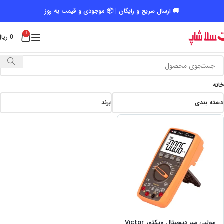
🚚 ارسال سریع و رایگان | 📦 موجودی و قیمت به روز
0
0
ریال
خانه
دسته بندی
برند
مولتی متر دیجیتال ویکتور Victor