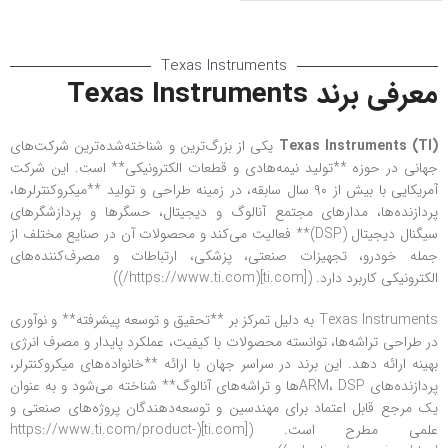
Texas Instruments
معرفی برند Texas Instruments
Texas Instruments (TI)
یکی از بزرگ‌ترین و شناخته‌شده‌ترین شرکت‌های
جهانی در حوزه **تولید نیمه‌هادی و قطعات الکترونیکی** است. این شرکت
آمریکایی با بیش از ۹۰ سال سابقه، در زمینه طراحی و تولید **میكروكنترلرها،
پردازنده‌ها، مدارهای مجتمع آنالوگ و دیجیتال، حسگرها و پردازشگرهای
سیگنال دیجیتال (DSP)** فعالیت می‌کند و محصولات آن در صنایع مختلف از
جمله خودرو، تجهیزات صنعتی، پزشکی، ارتباطات و مصرف‌کننده‌های
الکترونیکی کاربرد دارد. ([ti.com](https://www.ti.com/))
Texas Instruments به دلیل تمرکز بر **تحقیق و توسعه پیشرفته** و نوآوری
در طراحی تراشه‌ها، توانسته محصولات با کیفیت، عملکرد پایدار و مصرف انرژی
بهینه ارائه دهد. این برند در سراسر جهان با ارائه **خانواده‌های میکروکنترلر،
پردازنده‌های ARM، DSPها و تراشه‌های آنالوگ** شناخته می‌شود و به عنوان
یک مرجع قابل اعتماد برای مهندسین و توسعه‌دهندگان پروژه‌های صنعتی و
علمی مطرح است. ([ti.com](https://www.ti.com/product-