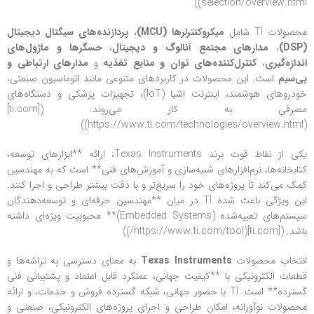
selection/overview.html))
محصولات TI شامل
میکروکنترلرها (MCU)
،
پردازنده‌های سیگنال دیجیتال
(DSP)
،
مدارهای مجتمع آنالوگ و دیجیتال
،
حسگرها و ماژول‌های
اندازه‌گیری
،
کنترل‌کننده‌های توان و منابع تغذیه
و
مدارهای ارتباطی و
بی‌سیم
است. این محصولات در کاربردهای متنوعی مانند اتوماسیون صنعتی،
خودروهای هوشمند، اینترنت اشیا (IoT)، تجهیزات پزشکی و دستگاه‌های
مصرفی به کار می‌روند. ([ti.com]
(https://www.ti.com/technologies/overview.html))
یکی از نقاط قوت برند Texas Instruments، ارائه **ابزارهای توسعه،
کتابخانه‌ها، نرم‌افزارهای شبیه‌سازی و آموزش‌های فنی** است که به مهندسین
کمک می‌کند تا پروژه‌های خود را سریع‌تر و با دقت بیشتر طراحی و اجرا کنند.
این ویژگی باعث شده TI در میان **مهندسین حرفه‌ای و توسعه‌دهندگان
سیستم‌های تعبیه‌شده (Embedded Systems)** محبوبیت ویژه‌ای داشته
باشد. ([ti.com](https://www.ti.com/tool/))
انتخاب محصولات
Texas Instruments
به معنای دسترسی به تراشه‌ها و
قطعات الکترونیکی با **کیفیت جهانی، عملکرد قابل اعتماد و پشتیبانی فنی
گسترده** است. TI با حضور جهانی، شبکه گسترده فروش و خدمات، و ارائه
محصولات نوآورانه، امکان طراحی و اجرای پروژه‌های الکترونیکی، صنعتی و