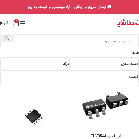
🚚 ارسال سریع و رایگان | 📦 موجودی و قیمت به روز
0
0
ریال
خانه
دسته بندی
برند
قیمت
آپ-امپ TLV3541