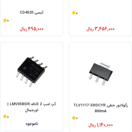
آیسی CD4520
0
0
495,000
ریال
3,456,000
ریال
آپ امپ 2 کاناله LMV358IDR |
رگولاتور خطی TLV1117-33IDCYR
اورجینال
800mA
0
0
ناموجود
1,140,000
ریال