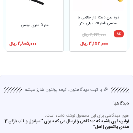
ذره بین دسته دار طلایی با
عدسی قطر 70 میلی متر
متر 3 متری توسن
۸٪
3,421,000
ریال
3,153,000
ریال
2,805,000
ریال
🎉 با ثبت دیدگاهتون، کیف پولتون شارژ میشه
دیدگاهها
هیچ دیدگاهی برای این محصول نوشته نشده است.
اولین نفری باشید که دیدگاهی را ارسال می کنید برای “اسپاتول و قاب بازکن 3
عددی یاکسون | اصل”