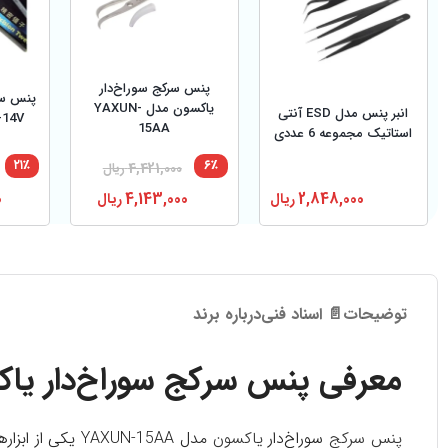
پنس سرکج سوراخ‌دار
پنس سر
یاکسون مدل YAXUN-
انبر پنس مدل ESD آنتی
X-14V
15AA
استاتیک مجموعه 6 عددی
۲۱٪
۶٪
4,421,000
ریال
2,848,000
ریال
4,143,000
ریال
0
توضیحات
📄 اسناد فنی
درباره برند
معرفی پنس سرکج سوراخ‌دار یاکسون مدل
پنس سرکج
سوراخ‌دار
یاکسون
مدل AXUN-15AA