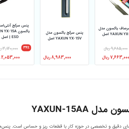
پنس سرکج آنتی‌است
صاف یاکسون مدل
یاکسون YX-15A
پنس سرکج یاکسون مدل
YAXUN Y اصل
ESD | اصل
YAXUN YX-15V اصل
۳۴٪
9,685,000
ریال
3,120,000
ری
7,663,00
ریال
8,983,000
ریال
2,053,000
ر
 YAXUN-15AA
Y یکی از ابزارهای دقیق و تخصصی در حوزه کار با قطعات ریز و حساس است. پنس