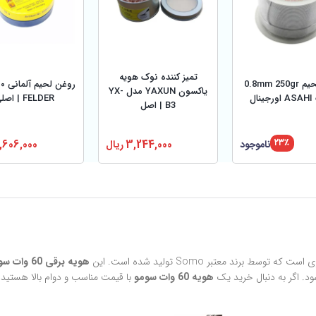
تمیز کننده نوک هویه
سیم لحیم 0.8mm 250gr
یاکسون YAXUN مدل YX-
نال
FELDER | اصلی
B3 | اصل
۲۳٪
ناموجود
3,244,000
ریال
,606,000
ط برند معتبر Somo تولید شده است. این
هویه برقی 60 وات سومو
ود. اگر به دنبال خرید یک
هویه 60 وات سومو
با قیمت مناسب و دوام بالا هستید،