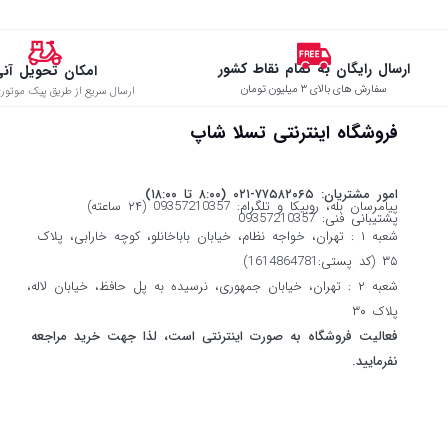
ارسال رایگان به تمام نقاط کشور
امکان تحویل آن
سفارش های بالای ۳ میلیون تومان
ارسال سریع از طریق پیک موتوری
فروشگاه اینترنتی تسلا شاپ
امور مشتریان: ۷۷۵۸۲۰۶۵-۰۲۱ (۸:۰۰ تا ۱۸:۰۰)
پیامرسان بله، روبیکا و تلگرام: 09357210357 (۲۴ ساعته)
پشتیبانی فنی: 09357210357
شعبه ۱ : تهران، خواجه نظام، خیابان باباخانلو، کوچه خارابی، پلاک
۳۵ (کد پستی:1614864781)
شعبه ۲ : تهران، خیابان جمهوری، نرسیده به پل حافظ، خیابان لاله،
پلاک ۳۰
فعالیت فروشگاه به صورت اینترنتی است، لذا جهت خرید مراجعه
نفرمایید.