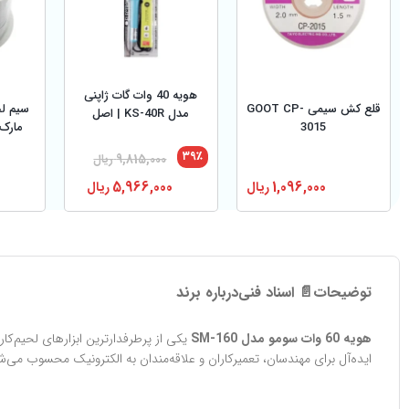
هویه 40 وات گات ژاپنی
قلع کش سیمی GOOT CP-
مدل KS-40R | اصل
3015
مارک ASAHI اورجی
۳۹٪
9,815,000
ریال
1,096,000
ریال
5,966,000
ریال
توضیحات
📄 اسناد فنی
درباره برند
هویه 60 وات سومو مدل SM-160
یکی از پرطرفدارترین ابزارهای لحیم‌کاری است که توس
ایده‌آل برای مهندسان، تعمیرکاران و علاقه‌مندان به الکترونیک محسوب می‌ش