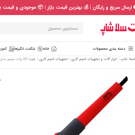
 ارسال سریع و رایگان | 💰 بهترین قیمت بازار | 📦 موجودی و قیمت به
دسته بندی محصولات
خانه
شگفت انگیزها
آموزش
تسلا شاپ
/
ابزار آلات و تجهیزات لحیم کاری
/
تجهیزات لحیم کاری
/
هویه 60 وات سومو مدل SM-160
هو