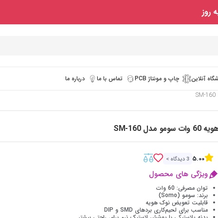
 روز
گاه آنلاین
چاپ و مونتاژ PCB
تماس با ما
درباره ما
یه 60 وات سومو مدل SM-160
5.00
3 دیدگاه >
ویژگی های محصول
توان مصرفی: 60 وات
برند: سومو (Somo)
قابلیت تعویض نوک هویه
مناسب برای لحیم‌کاری بردهای SMD و DIP
بدنه پلاستیکی با پوشش لاستیک نرم برای راحتی بیشتر