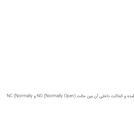
این ماژول دارای دو ورودی کنترلی (IN1 و IN2) است که هرکدام یک رله را فعال یا غیرفعال می‌کنند. با اعمال سیگنال دیجیتال از میکروکنترلر، بوبین رله تحریک شده و کنتاکت داخلی آن بین حالت NO (Normally Open) و NC (Normally