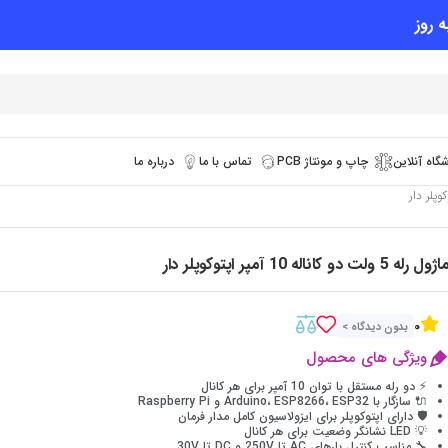
 روز
گاه آنلاین
چاپ و مونتاژ PCB
تماس با ما
درباره ما
ژول رله 5 ولت دو کاناله 10 آمپر اپتوکوپلر دار
0
بدون دیدگاه >
ویژگی های محصول
⚡ دو رله مستقل با توان 10 آمپر برای هر کانال
🔌 سازگار با Arduino، ESP8266، ESP32 و Raspberry Pi
🛡 دارای اپتوکوپلر برای ایزولاسیون کامل مدار فرمان
💡 LED نشانگر وضعیت برای هر کانال
🔧 مناسب کنترل بارهای AC تا 250V و DC تا 30V