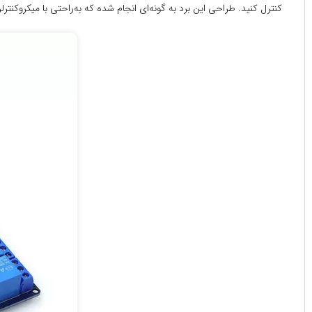
کنترل کنید. طراحی این برد به گونه‌ای انجام شده که به‌راحتی با میکروکنترلرهایی مانند Arduino، ESP8266، ESP32 و Raspberry Pi سازگار بوده و با سیگنال‌های منطقی 5 ولت TTL به‌صو