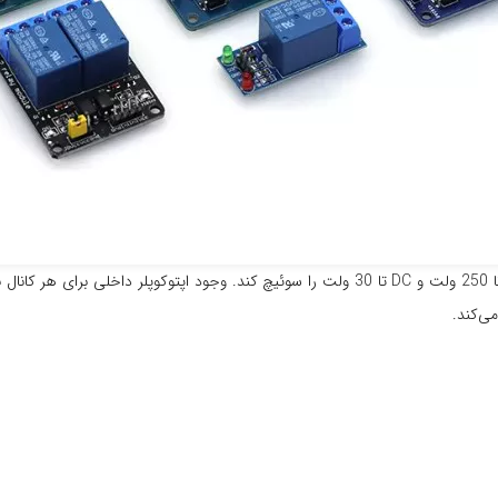
هر کانال این ماژول مجهز به یک رله 10 آمپر بوده و می‌تواند بارهای AC تا 250 ولت و DC تا 30 و
می‌کند.