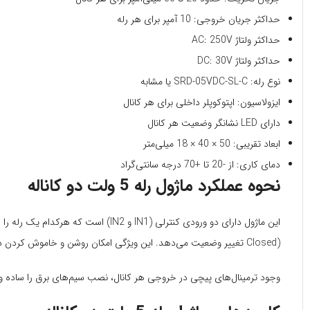
حداکثر جریان خروجی: 10 آمپر برای هر رله
حداکثر ولتاژ AC: 250V
حداکثر ولتاژ DC: 30V
نوع رله: SRD-05VDC-SL-C یا مشابه
ایزولاسیون: اپتوکوپلر داخلی برای هر کانال
دارای LED نشانگر وضعیت هر کانال
ابعاد تقریبی: 50 × 40 × 18 میلی‌متر
دمای کاری: از -20 تا +70 درجه سانتی‌گراد
نحوه عملکرد ماژول رله 5 ولت دو کاناله
Closed) تغییر وضعیت می‌دهد. این ویژگی امکان روشن و خاموش کردن دستگاه‌های برقی مختلف را تنها با چند خط کدنویسی فراهم می‌کند.
وجود ترمینال‌های پیچی در خروجی هر کانال، نصب سیم‌های برق را ساده و ایم