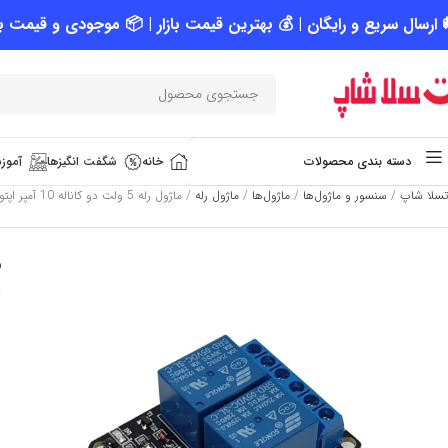
 ارسال سریع و رایگان | 💰 بهترین قیمت بازار | 📦 موجودی و قیمت به
خانه
شگفت انگیزها
آموزش
دسته بندی محصولات
تسلا شاپ
/
سنسور و ماژول‌ها
/
ماژول‌ها
/
ماژول رله
/
ماژول رله 5 ولت دو کاناله 10 آمپر اپتوکوپلر دار
ما