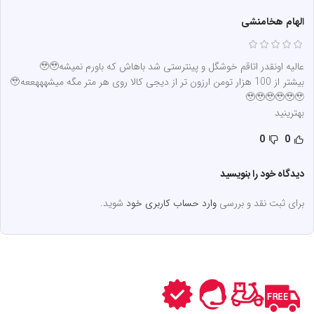
الهام هخامنشی
عالیه اونقدر اتاقم خوشگل و پینترستی شد باهاش که باورم نمیشه🥹🥹
بیشتر از 100 هزار تومن ارزون تر از دیجی کالا روی هر متر مگه میشهههععه🥹
🥹🥹🥹🥹🥹🥹
بهترینید
0
0
دیدگاه خود را بنویسید
برای ثبت نقد و بررسی
وارد حساب کاربری خود
شوید.