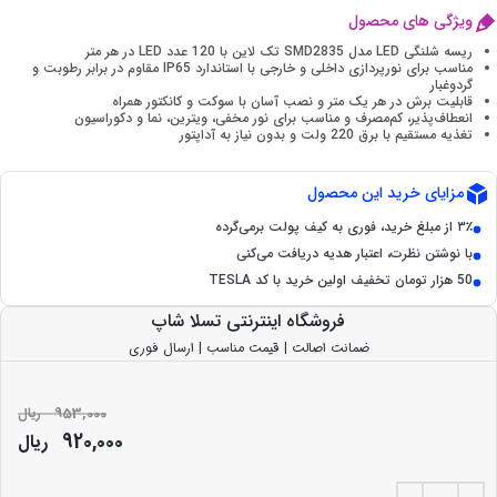
ویژگی های محصول
ریسه شلنگی LED مدل SMD2835 تک لاین با 120 عدد LED در هر متر
مناسب برای نورپردازی داخلی و خارجی با استاندارد IP65 مقاوم در برابر رطوبت و
گردوغبار
قابلیت برش در هر یک متر و نصب آسان با سوکت و کانکتور همراه
انعطاف‌پذیر، کم‌مصرف و مناسب برای نور مخفی، ویترین، نما و دکوراسیون
تغذیه مستقیم با برق 220 ولت و بدون نیاز به آداپتور
مزایای خرید این محصول
۳٪ از مبلغ خرید، فوری به کیف پولت برمی‌گرده
با نوشتن نظرت، اعتبار هدیه دریافت می‌کنی
50 هزار تومان تخفیف اولین خرید با کد TESLA
فروشگاه اینترنتی تسلا شاپ
ضمانت اصالت | قیمت مناسب | ارسال فوری
953,000
ریال
920,000
ریال