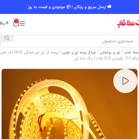
🚚 ارسال سریع و رایگان | 📦 موجودی و قیمت به روز
0
0
ریال
تسلا شاپ
/
نور و روشنایی
/
چراغ ریسه ای و نئونی
/
ریسه ال ای دی شلنگی 2835 تک لاین
تراکم 120 وایرلس 220 ولت | رنگ انبه ای