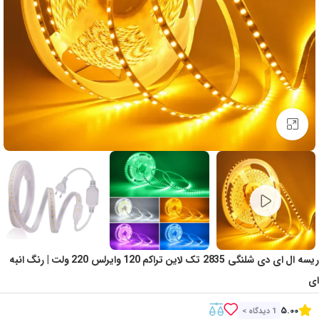
Click to enlarge
ریسه ال ای دی شلنگی 2835 تک لاین تراکم 120 وایرلس 220 ولت | رنگ انبه
ای
5.00
1 دیدگاه >