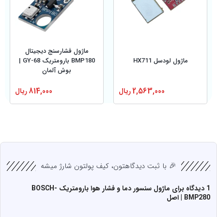
ماژول فشارسنج دیجیتال
ماژول لودسل HX711
BMP180 بارومتریک GY-68 |
بوش آلمان
2,563,000
ریال
814,000
ریال
🎉 با ثبت دیدگاهتون، کیف پولتون شارژ میشه
1 دیدگاه برای
ماژول سنسور دما و فشار هوا بارومتریک BOSCH-
BMP280 | اصل