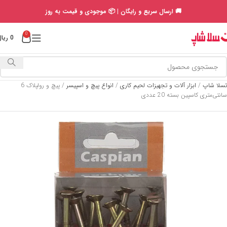
🚚 ارسال سریع و رایگان | 📦 موجودی و قیمت به روز
0
0
ریال
تسلا شاپ
/
ابزار آلات و تجهیزات لحیم کاری
/
انواع پیچ و اسپیسر
/
پیچ و رولپلاک 6
سانتی‌متری کاسپین بسته 20 عددی