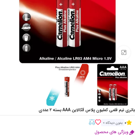
Click to enlarge
باتری نیم قلمی کملیون پلاس آلکالاین AAA بسته ۲ عددی
0
بدون دیدگاه >
ویژگی های محصول