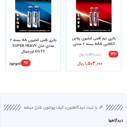
باتری نیم قلمی کملیون پلاس
باتری قلمی کملیون AA بسته ۲
آلکالاین AAA بسته ۲ عددی
عددی مدل SUPER HEAVY
DUTY اورجینال
۱۳٪
1,731,000
ریال
۹٪
1,503,000
ریال
ناموجود
🎉 با ثبت دیدگاهتون، کیف پولتون شارژ میشه
دیدگاهها