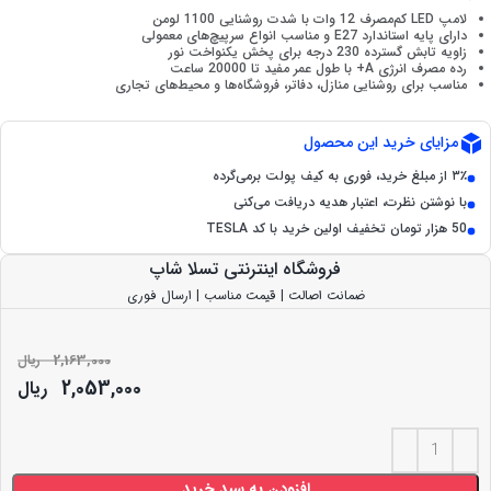
لامپ LED کم‌مصرف 12 وات با شدت روشنایی 1100 لومن
دارای پایه استاندارد E27 و مناسب انواع سرپیچ‌های معمولی
زاویه تابش گسترده 230 درجه برای پخش یکنواخت نور
رده مصرف انرژی A+ با طول عمر مفید تا 20000 ساعت
مناسب برای روشنایی منازل، دفاتر، فروشگاه‌ها و محیط‌های تجاری
مزایای خرید این محصول
۳٪ از مبلغ خرید، فوری به کیف پولت برمی‌گرده
با نوشتن نظرت، اعتبار هدیه دریافت می‌کنی
50 هزار تومان تخفیف اولین خرید با کد TESLA
فروشگاه اینترنتی تسلا شاپ
ضمانت اصالت | قیمت مناسب | ارسال فوری
2,163,000
ریال
2,053,000
ریال
افزودن به سبد خرید