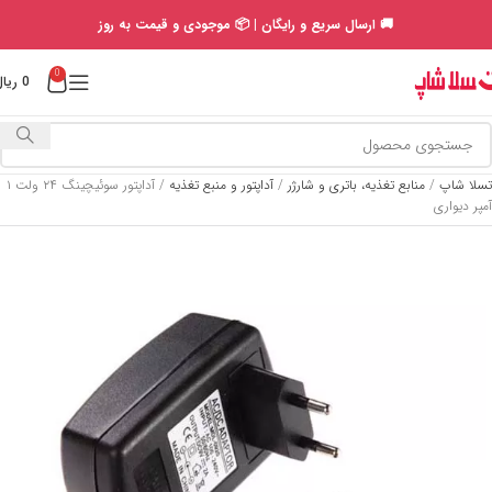
🚚 ارسال سریع و رایگان | 📦 موجودی و قیمت به روز
0
0
ریال
تسلا شاپ
/
منابع تغذیه، باتری و شارژر
/
آداپتور و منبع تغذیه
/
آداپتور سوئیچینگ ۲۴ ولت ۱
آمپر دیواری