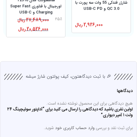
سامسونگ مدل T2510
شارژر فندکی 55 وات سه پورت با
اورجینال با فناوری Super Fast
QC 3.0 و USB-C PD
Charging و USB-C
۲۵٪
27,489,000
ریال
2,926,000
ریال
20,526,000
ریال
🎉 با ثبت دیدگاهتون، کیف پولتون شارژ میشه
دیدگاهها
هیچ دیدگاهی برای این محصول نوشته نشده است.
اولین نفری باشید که دیدگاهی را ارسال می کنید برای “آداپتور سوئیچینگ ۲۴
ولت ۱ آمپر دیواری”
برای ثبت نقد و بررسی
وارد حساب کاربری خود
شوید.