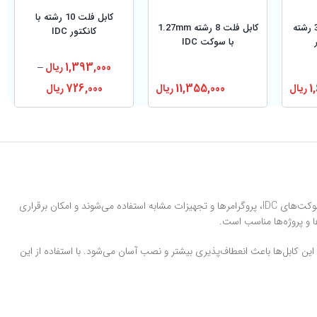
کابل فلت 10 رشته با
کابل فلت طوسی 34 رشته
کابل فلت 8 رشته 1.27mm
کانکتور IDC
با سوکت IDC
1,393,000
ریال
–
1
ریال
11,355,000
ریال
726,000
ریال
کابل فلت طوسی ۲۰ رشته ابزاری حرفه‌ای و ضروری برای انواع پروژه‌های الکترونیکی و صنعتی است. این کابل‌ها برای اتصال داخلی و خارجی بردها، اتصال به سوکت‌های IDC، پروگرامرها و تجهیزات مشابه استفاده می‌شوند و امکان برقراری
ا انتخاب کند. طراحی رشته‌ای این کابل‌ها باعث انعطاف‌پذیری بیشتر و نصب آسان می‌شود. با استفاده از این