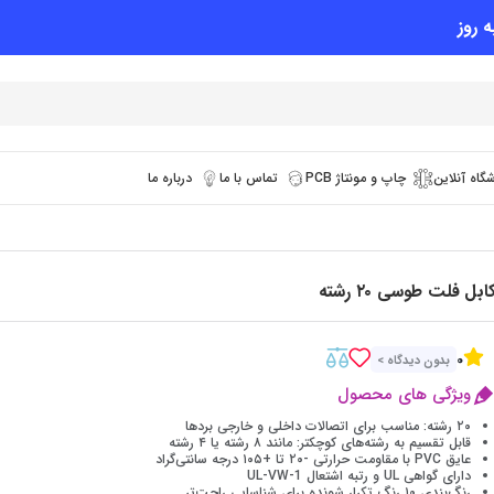
 روز
گاه آنلاین
چاپ و مونتاژ PCB
تماس با ما
درباره ما
ابل فلت طوسی ۲۰ رشته
0
بدون دیدگاه >
ویژگی های محصول
۲۰ رشته: مناسب برای اتصالات داخلی و خارجی بردها
قابل تقسیم به رشته‌های کوچکتر: مانند ۸ رشته یا ۴ رشته
عایق PVC با مقاومت حرارتی -۲۰ تا +۱۰۵ درجه سانتی‌گراد
دارای گواهی UL و رتبه اشتعال UL-VW-1
رنگ‌بندی ۱۰ رنگ تکرار شونده برای شناسایی راحت‌تر