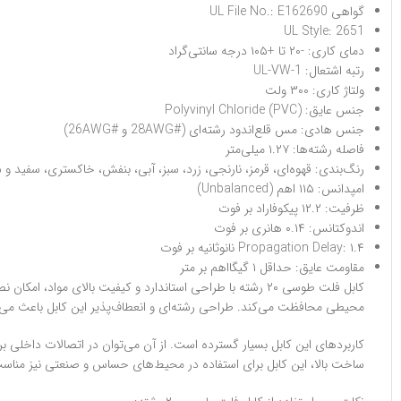
گواهی UL File No.: E162690
UL Style: 2651
دمای کاری: -۲۰ تا +۱۰۵ درجه سانتی‌گراد
رتبه اشتعال: UL-VW-1
ولتاژ کاری: ۳۰۰ ولت
جنس عایق: Polyvinyl Chloride (PVC)
جنس هادی: مس قلع‌اندود رشته‌ای (#28AWG و #26AWG)
فاصله رشته‌ها: ۱.۲۷ میلی‌متر
رنگ‌بندی: قهوه‌ای، قرمز، نارنجی، زرد، سبز، آبی، بنفش، خاکستری، سفید و سیاه (۱۰ رنگ تکرار 
امپدانس: ۱۱۵ اهم (Unbalanced)
ظرفیت: ۱۲.۲ پیکوفاراد بر فوت
اندوکتانس: ۰.۱۴ هانری بر فوت
Propagation Delay: ۱.۴ نانوثانیه بر فوت
مقاومت عایق: حداقل ۱ گیگااهم بر متر
محیطی محافظت می‌کند. طراحی رشته‌ای و انعطاف‌پذیر این کابل باعث م
ساخت بالا، این کابل برای استفاده در محیط‌های حساس و صنعتی نیز منا