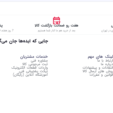
ی
هفت رو ضمانت بازگشت کالا
پش
 در تهران
بعد از خرید هم ما کنار شما هستیم
7 روز هفته، 8:00 تا 22:00 حتی در ایام تعطیل
 جایی که ایده‌ها جان می‌گیرن
لینک های مهم
خدمات مشتریان
ارتباط با ما
مشاوره فنی
درباره ما
ثبت مرجوعی کالا
انتقادات و پیشنهادات
واردات قطعات الکترونیک
روش های ارسال کالا
تیکت پشتیبانی فنی
قوانین و مقررات
آموزشگاه آنلاین (رایگان)