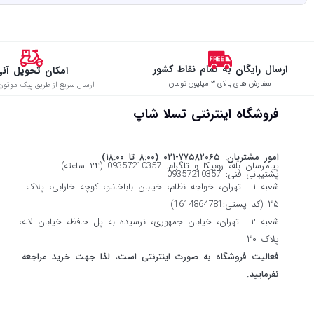
ارسال رایگان به تمام نقاط کشور
امکان تحویل آن
سفارش های بالای ۳ میلیون تومان
ارسال سریع از طریق پیک موتوری
فروشگاه اینترنتی تسلا شاپ
امور مشتریان: ۷۷۵۸۲۰۶۵-۰۲۱ (۸:۰۰ تا ۱۸:۰۰)
پیامرسان بله، روبیکا و تلگرام: 09357210357 (۲۴ ساعته)
پشتیبانی فنی: 09357210357
شعبه ۱ : تهران، خواجه نظام، خیابان باباخانلو، کوچه خارابی، پلاک
۳۵ (کد پستی:1614864781)
شعبه ۲ : تهران، خیابان جمهوری، نرسیده به پل حافظ، خیابان لاله،
پلاک ۳۰
فعالیت فروشگاه به صورت اینترنتی است، لذا جهت خرید مراجعه
نفرمایید.